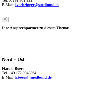
Tel. 07191 801-
333
E-Mail:
i.voehringer@suedbund.de
Ihre Ansprechpartner zu diesem Thema:
Nord + Ost
Harald Boers
Tel. +49 172 9048864
E-Mail:
h.boers@suedbund.de