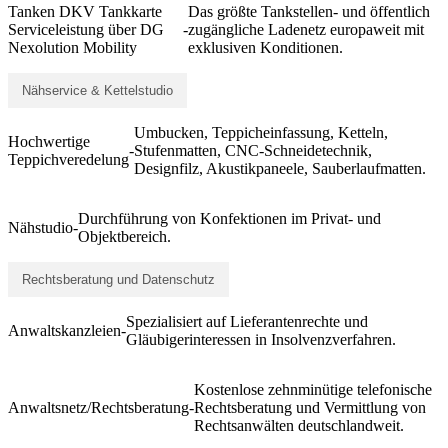
Tanken DKV Tankkarte
Das größte Tankstellen- und öffentlich
Serviceleistung über DG
-
zugängliche Ladenetz europaweit mit
Nexolution Mobility
exklusiven Konditionen.
Nähservice & Kettelstudio
Umbucken, Teppicheinfassung, Ketteln,
Hochwertige
-
Stufenmatten, CNC-Schneidetechnik,
Teppichveredelung
Designfilz, Akustikpaneele, Sauberlaufmatten.
Durchführung von Konfektionen im Privat- und
Nähstudio
-
Objektbereich.
Rechtsberatung und Datenschutz
Spezialisiert auf Lieferantenrechte und
Anwaltskanzleien
-
Gläubigerinteressen in Insolvenzverfahren.
Kostenlose zehnminütige telefonische
Anwaltsnetz/Rechtsberatung
-
Rechtsberatung und Vermittlung von
Rechtsanwälten deutschlandweit.