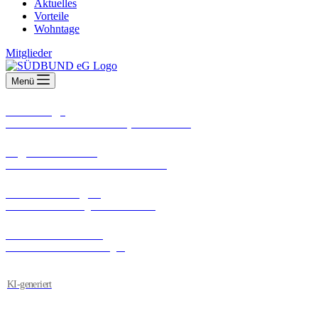
Aktuelles
Vorteile
Wohntage
Mitglieder
Menü
Wohntage
Unser Messe-Erlebnis im Frühjahr und Herbst
Eigenkollektion
Unsere Wohnwelten – um Welten besser
Veranstaltungen
Unsere Veranstaltungen im Überblick
Bodenhandwerk
Gemeinsam Zukunft verlegen
KI-generiert