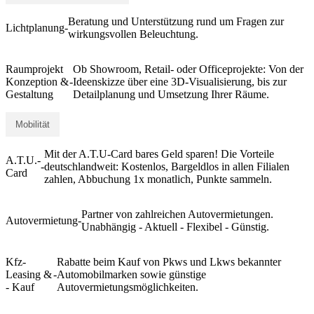
Beratung und Unterstützung rund um Fragen zur
Lichtplanung
-
wirkungsvollen Beleuchtung.
Raumprojekt
Ob Showroom, Retail- oder Officeprojekte: Von der
Konzeption &
-
Ideenskizze über eine 3D-Visualisierung, bis zur
Gestaltung
Detailplanung und Umsetzung Ihrer Räume.
Mobilität
Mit der A.T.U-Card bares Geld sparen! Die Vorteile
A.T.U.-
-
deutschlandweit: Kostenlos, Bargeldlos in allen Filialen
Card
zahlen, Abbuchung 1x monatlich, Punkte sammeln.
Partner von zahlreichen Autovermietungen.
Autovermietung
-
Unabhängig - Aktuell - Flexibel - Günstig.
Kfz-
Rabatte beim Kauf von Pkws und Lkws bekannter
Leasing &
-
Automobilmarken sowie günstige
- Kauf
Autovermietungsmöglichkeiten.