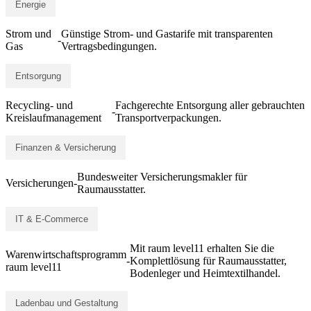
Energie
Strom und
Günstige Strom- und Gastarife mit transparenten
-
Gas
Vertragsbedingungen.
Entsorgung
Recycling- und
Fachgerechte Entsorgung aller gebrauchten
-
Kreislaufmanagement
Transportverpackungen.
Finanzen & Versicherung
Bundesweiter Versicherungsmakler für
Versicherungen
-
Raumausstatter.
IT & E-Commerce
Mit raum level11 erhalten Sie die
Warenwirtschaftsprogramm
-
Komplettlösung für Raumausstatter,
raum level11
Bodenleger und Heimtextilhandel.
Ladenbau und Gestaltung