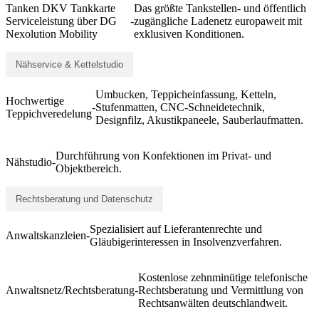
Tanken DKV Tankkarte
Das größte Tankstellen- und öffentlich
Serviceleistung über DG
-
zugängliche Ladenetz europaweit mit
Nexolution Mobility
exklusiven Konditionen.
Nähservice & Kettelstudio
Umbucken, Teppicheinfassung, Ketteln,
Hochwertige
-
Stufenmatten, CNC-Schneidetechnik,
Teppichveredelung
Designfilz, Akustikpaneele, Sauberlaufmatten.
Durchführung von Konfektionen im Privat- und
Nähstudio
-
Objektbereich.
Rechtsberatung und Datenschutz
Spezialisiert auf Lieferantenrechte und
Anwaltskanzleien
-
Gläubigerinteressen in Insolvenzverfahren.
Kostenlose zehnminütige telefonische
Anwaltsnetz/Rechtsberatung
-
Rechtsberatung und Vermittlung von
Rechtsanwälten deutschlandweit.