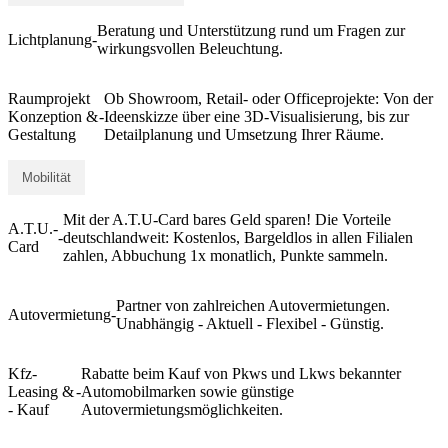
Beratung und Unterstützung rund um Fragen zur
Lichtplanung
-
wirkungsvollen Beleuchtung.
Raumprojekt
Ob Showroom, Retail- oder Officeprojekte: Von der
Konzeption &
-
Ideenskizze über eine 3D-Visualisierung, bis zur
Gestaltung
Detailplanung und Umsetzung Ihrer Räume.
Mobilität
Mit der A.T.U-Card bares Geld sparen! Die Vorteile
A.T.U.-
-
deutschlandweit: Kostenlos, Bargeldlos in allen Filialen
Card
zahlen, Abbuchung 1x monatlich, Punkte sammeln.
Partner von zahlreichen Autovermietungen.
Autovermietung
-
Unabhängig - Aktuell - Flexibel - Günstig.
Kfz-
Rabatte beim Kauf von Pkws und Lkws bekannter
Leasing &
-
Automobilmarken sowie günstige
- Kauf
Autovermietungsmöglichkeiten.