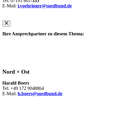
Tel. 07191 801-
333
E-Mail:
i.voehringer@suedbund.de
Ihre Ansprechpartner zu diesem Thema:
Nord + Ost
Harald Boers
Tel. +49 172 9048864
E-Mail:
h.boers@suedbund.de