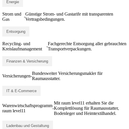
Energie
Strom und
Günstige Strom- und Gastarife mit transparenten
-
Gas
Vertragsbedingungen.
Entsorgung
Recycling- und
Fachgerechte Entsorgung aller gebrauchten
-
Kreislaufmanagement
Transportverpackungen.
Finanzen & Versicherung
Bundesweiter Versicherungsmakler für
Versicherungen
-
Raumausstatter.
IT & E-Commerce
Mit raum level11 erhalten Sie die
Warenwirtschaftsprogramm
-
Komplettlösung für Raumausstatter,
raum level11
Bodenleger und Heimtextilhandel.
Ladenbau und Gestaltung