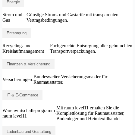
Energie
Strom und
Günstige Strom- und Gastarife mit transparenten
-
Gas
Vertragsbedingungen.
Entsorgung
Recycling- und
Fachgerechte Entsorgung aller gebrauchten
-
Kreislaufmanagement
Transportverpackungen.
Finanzen & Versicherung
Bundesweiter Versicherungsmakler für
Versicherungen
-
Raumausstatter.
IT & E-Commerce
Mit raum level11 erhalten Sie die
Warenwirtschaftsprogramm
-
Komplettlösung für Raumausstatter,
raum level11
Bodenleger und Heimtextilhandel.
Ladenbau und Gestaltung