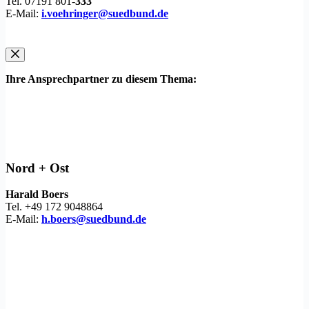
Tel. 07191 801-
333
E-Mail:
i.voehringer@suedbund.de
Ihre Ansprechpartner zu diesem Thema:
Nord + Ost
Harald Boers
Tel. +49 172 9048864
E-Mail:
h.boers@suedbund.de