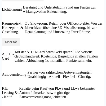
Beratung und Unterstützung rund um Fragen zur
Lichtplanung
-
wirkungsvollen Beleuchtung.
Raumprojekt
Ob Showroom, Retail- oder Officeprojekte: Von der
Konzeption &
-
Ideenskizze über eine 3D-Visualisierung, bis zur
Gestaltung
Detailplanung und Umsetzung Ihrer Räume.
Mobilität
Mit der A.T.U-Card bares Geld sparen! Die Vorteile
A.T.U.-
-
deutschlandweit: Kostenlos, Bargeldlos in allen Filialen
Card
zahlen, Abbuchung 1x monatlich, Punkte sammeln.
Partner von zahlreichen Autovermietungen.
Autovermietung
-
Unabhängig - Aktuell - Flexibel - Günstig.
Kfz-
Rabatte beim Kauf von Pkws und Lkws bekannter
Leasing &
-
Automobilmarken sowie günstige
- Kauf
Autovermietungsmöglichkeiten.