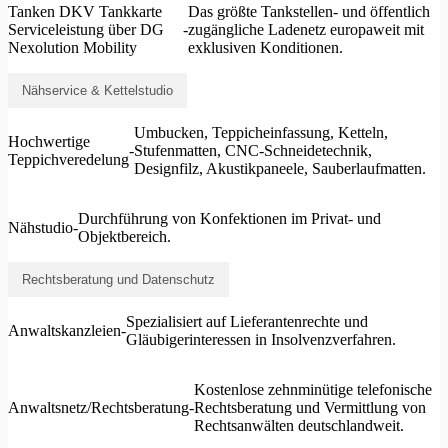
Tanken DKV Tankkarte
Das größte Tankstellen- und öffentlich
Serviceleistung über DG
-
zugängliche Ladenetz europaweit mit
Nexolution Mobility
exklusiven Konditionen.
Nähservice & Kettelstudio
Umbucken, Teppicheinfassung, Ketteln,
Hochwertige
-
Stufenmatten, CNC-Schneidetechnik,
Teppichveredelung
Designfilz, Akustikpaneele, Sauberlaufmatten.
Durchführung von Konfektionen im Privat- und
Nähstudio
-
Objektbereich.
Rechtsberatung und Datenschutz
Spezialisiert auf Lieferantenrechte und
Anwaltskanzleien
-
Gläubigerinteressen in Insolvenzverfahren.
Kostenlose zehnminütige telefonische
Anwaltsnetz/Rechtsberatung
-
Rechtsberatung und Vermittlung von
Rechtsanwälten deutschlandweit.