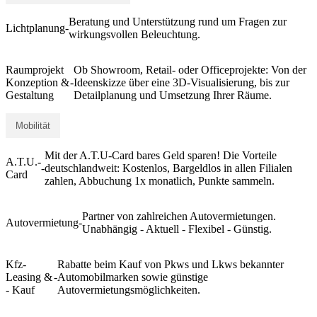
Beratung und Unterstützung rund um Fragen zur
Lichtplanung
-
wirkungsvollen Beleuchtung.
Raumprojekt
Ob Showroom, Retail- oder Officeprojekte: Von der
Konzeption &
-
Ideenskizze über eine 3D-Visualisierung, bis zur
Gestaltung
Detailplanung und Umsetzung Ihrer Räume.
Mobilität
Mit der A.T.U-Card bares Geld sparen! Die Vorteile
A.T.U.-
-
deutschlandweit: Kostenlos, Bargeldlos in allen Filialen
Card
zahlen, Abbuchung 1x monatlich, Punkte sammeln.
Partner von zahlreichen Autovermietungen.
Autovermietung
-
Unabhängig - Aktuell - Flexibel - Günstig.
Kfz-
Rabatte beim Kauf von Pkws und Lkws bekannter
Leasing &
-
Automobilmarken sowie günstige
- Kauf
Autovermietungsmöglichkeiten.