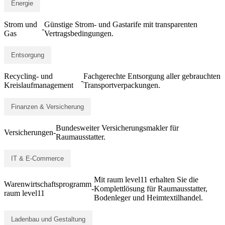
Energie
Strom und
Günstige Strom- und Gastarife mit transparenten
-
Gas
Vertragsbedingungen.
Entsorgung
Recycling- und
Fachgerechte Entsorgung aller gebrauchten
-
Kreislaufmanagement
Transportverpackungen.
Finanzen & Versicherung
Bundesweiter Versicherungsmakler für
Versicherungen
-
Raumausstatter.
IT & E-Commerce
Mit raum level11 erhalten Sie die
Warenwirtschaftsprogramm
-
Komplettlösung für Raumausstatter,
raum level11
Bodenleger und Heimtextilhandel.
Ladenbau und Gestaltung