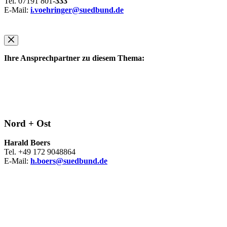
Tel. 07191 801-
333
E-Mail:
i.voehringer@suedbund.de
Ihre Ansprechpartner zu diesem Thema:
Nord + Ost
Harald Boers
Tel. +49 172 9048864
E-Mail:
h.boers@suedbund.de