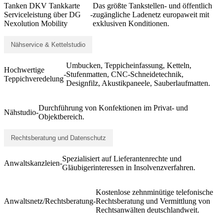
Tanken DKV Tankkarte
Das größte Tankstellen- und öffentlich
Serviceleistung über DG
-
zugängliche Ladenetz europaweit mit
Nexolution Mobility
exklusiven Konditionen.
Nähservice & Kettelstudio
Umbucken, Teppicheinfassung, Ketteln,
Hochwertige
-
Stufenmatten, CNC-Schneidetechnik,
Teppichveredelung
Designfilz, Akustikpaneele, Sauberlaufmatten.
Durchführung von Konfektionen im Privat- und
Nähstudio
-
Objektbereich.
Rechtsberatung und Datenschutz
Spezialisiert auf Lieferantenrechte und
Anwaltskanzleien
-
Gläubigerinteressen in Insolvenzverfahren.
Kostenlose zehnminütige telefonische
Anwaltsnetz/Rechtsberatung
-
Rechtsberatung und Vermittlung von
Rechtsanwälten deutschlandweit.