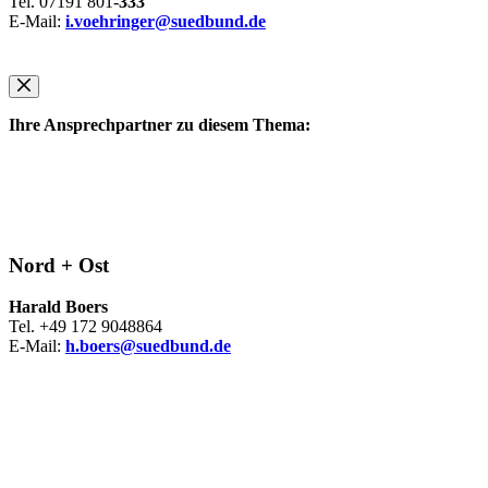
Tel. 07191 801-
333
E-Mail:
i.voehringer@suedbund.de
Ihre Ansprechpartner zu diesem Thema:
Nord + Ost
Harald Boers
Tel. +49 172 9048864
E-Mail:
h.boers@suedbund.de