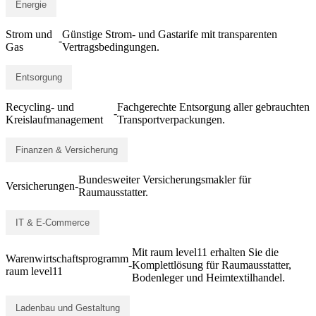
Energie
Strom und
Günstige Strom- und Gastarife mit transparenten
-
Gas
Vertragsbedingungen.
Entsorgung
Recycling- und
Fachgerechte Entsorgung aller gebrauchten
-
Kreislaufmanagement
Transportverpackungen.
Finanzen & Versicherung
Bundesweiter Versicherungsmakler für
Versicherungen
-
Raumausstatter.
IT & E-Commerce
Mit raum level11 erhalten Sie die
Warenwirtschaftsprogramm
-
Komplettlösung für Raumausstatter,
raum level11
Bodenleger und Heimtextilhandel.
Ladenbau und Gestaltung