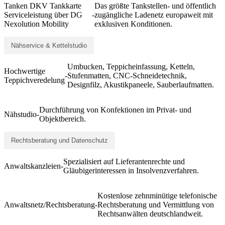
Tanken DKV Tankkarte
Das größte Tankstellen- und öffentlich
Serviceleistung über DG
-
zugängliche Ladenetz europaweit mit
Nexolution Mobility
exklusiven Konditionen.
Nähservice & Kettelstudio
Umbucken, Teppicheinfassung, Ketteln,
Hochwertige
-
Stufenmatten, CNC-Schneidetechnik,
Teppichveredelung
Designfilz, Akustikpaneele, Sauberlaufmatten.
Durchführung von Konfektionen im Privat- und
Nähstudio
-
Objektbereich.
Rechtsberatung und Datenschutz
Spezialisiert auf Lieferantenrechte und
Anwaltskanzleien
-
Gläubigerinteressen in Insolvenzverfahren.
Kostenlose zehnminütige telefonische
Anwaltsnetz/Rechtsberatung
-
Rechtsberatung und Vermittlung von
Rechtsanwälten deutschlandweit.