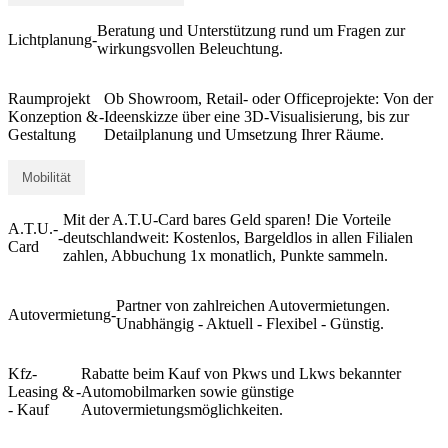
Beratung und Unterstützung rund um Fragen zur
Lichtplanung
-
wirkungsvollen Beleuchtung.
Raumprojekt
Ob Showroom, Retail- oder Officeprojekte: Von der
Konzeption &
-
Ideenskizze über eine 3D-Visualisierung, bis zur
Gestaltung
Detailplanung und Umsetzung Ihrer Räume.
Mobilität
Mit der A.T.U-Card bares Geld sparen! Die Vorteile
A.T.U.-
-
deutschlandweit: Kostenlos, Bargeldlos in allen Filialen
Card
zahlen, Abbuchung 1x monatlich, Punkte sammeln.
Partner von zahlreichen Autovermietungen.
Autovermietung
-
Unabhängig - Aktuell - Flexibel - Günstig.
Kfz-
Rabatte beim Kauf von Pkws und Lkws bekannter
Leasing &
-
Automobilmarken sowie günstige
- Kauf
Autovermietungsmöglichkeiten.