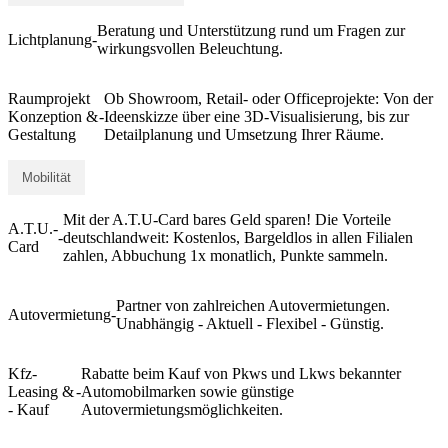
Beratung und Unterstützung rund um Fragen zur
Lichtplanung
-
wirkungsvollen Beleuchtung.
Raumprojekt
Ob Showroom, Retail- oder Officeprojekte: Von der
Konzeption &
-
Ideenskizze über eine 3D-Visualisierung, bis zur
Gestaltung
Detailplanung und Umsetzung Ihrer Räume.
Mobilität
Mit der A.T.U-Card bares Geld sparen! Die Vorteile
A.T.U.-
-
deutschlandweit: Kostenlos, Bargeldlos in allen Filialen
Card
zahlen, Abbuchung 1x monatlich, Punkte sammeln.
Partner von zahlreichen Autovermietungen.
Autovermietung
-
Unabhängig - Aktuell - Flexibel - Günstig.
Kfz-
Rabatte beim Kauf von Pkws und Lkws bekannter
Leasing &
-
Automobilmarken sowie günstige
- Kauf
Autovermietungsmöglichkeiten.