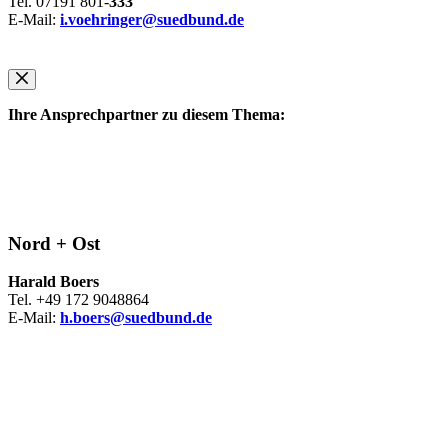
Tel. 07191 801-
333
E-Mail:
i.voehringer@suedbund.de
Ihre Ansprechpartner zu diesem Thema:
Nord + Ost
Harald Boers
Tel. +49 172 9048864
E-Mail:
h.boers@suedbund.de