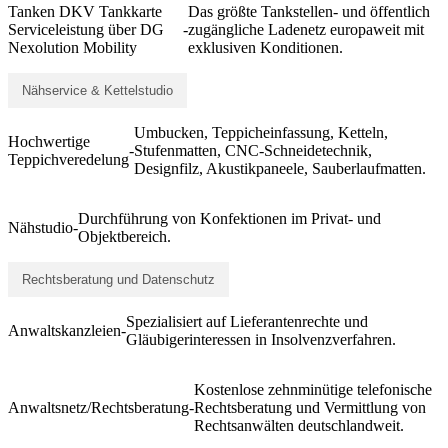
Tanken DKV Tankkarte
Das größte Tankstellen- und öffentlich
Serviceleistung über DG
-
zugängliche Ladenetz europaweit mit
Nexolution Mobility
exklusiven Konditionen.
Nähservice & Kettelstudio
Umbucken, Teppicheinfassung, Ketteln,
Hochwertige
-
Stufenmatten, CNC-Schneidetechnik,
Teppichveredelung
Designfilz, Akustikpaneele, Sauberlaufmatten.
Durchführung von Konfektionen im Privat- und
Nähstudio
-
Objektbereich.
Rechtsberatung und Datenschutz
Spezialisiert auf Lieferantenrechte und
Anwaltskanzleien
-
Gläubigerinteressen in Insolvenzverfahren.
Kostenlose zehnminütige telefonische
Anwaltsnetz/Rechtsberatung
-
Rechtsberatung und Vermittlung von
Rechtsanwälten deutschlandweit.