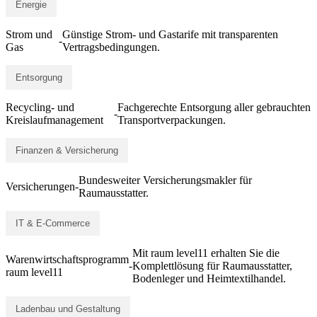
Energie
Strom und
Günstige Strom- und Gastarife mit transparenten
-
Gas
Vertragsbedingungen.
Entsorgung
Recycling- und
Fachgerechte Entsorgung aller gebrauchten
-
Kreislaufmanagement
Transportverpackungen.
Finanzen & Versicherung
Bundesweiter Versicherungsmakler für
Versicherungen
-
Raumausstatter.
IT & E-Commerce
Mit raum level11 erhalten Sie die
Warenwirtschaftsprogramm
-
Komplettlösung für Raumausstatter,
raum level11
Bodenleger und Heimtextilhandel.
Ladenbau und Gestaltung