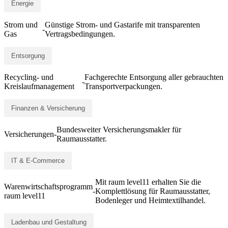
Energie
Strom und
Günstige Strom- und Gastarife mit transparenten
-
Gas
Vertragsbedingungen.
Entsorgung
Recycling- und
Fachgerechte Entsorgung aller gebrauchten
-
Kreislaufmanagement
Transportverpackungen.
Finanzen & Versicherung
Bundesweiter Versicherungsmakler für
Versicherungen
-
Raumausstatter.
IT & E-Commerce
Mit raum level11 erhalten Sie die
Warenwirtschaftsprogramm
-
Komplettlösung für Raumausstatter,
raum level11
Bodenleger und Heimtextilhandel.
Ladenbau und Gestaltung