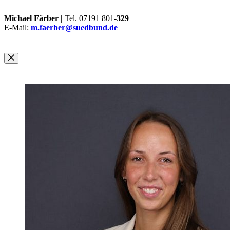
Michael Färber |
Tel. 07191 801-
329
E-Mail:
m.faerber@suedbund.de