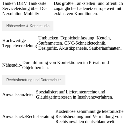
Tanken DKV Tankkarte
Das größte Tankstellen- und öffentlich
Serviceleistung über DG
-
zugängliche Ladenetz europaweit mit
Nexolution Mobility
exklusiven Konditionen.
Nähservice & Kettelstudio
Umbucken, Teppicheinfassung, Ketteln,
Hochwertige
-
Stufenmatten, CNC-Schneidetechnik,
Teppichveredelung
Designfilz, Akustikpaneele, Sauberlaufmatten.
Durchführung von Konfektionen im Privat- und
Nähstudio
-
Objektbereich.
Rechtsberatung und Datenschutz
Spezialisiert auf Lieferantenrechte und
Anwaltskanzleien
-
Gläubigerinteressen in Insolvenzverfahren.
Kostenlose zehnminütige telefonische
Anwaltsnetz/Rechtsberatung
-
Rechtsberatung und Vermittlung von
Rechtsanwälten deutschlandweit.