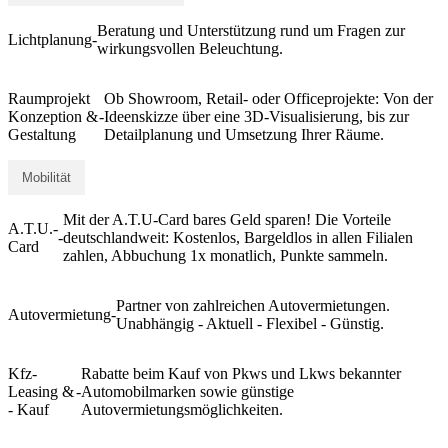
Beratung und Unterstützung rund um Fragen zur
Lichtplanung
-
wirkungsvollen Beleuchtung.
Raumprojekt
Ob Showroom, Retail- oder Officeprojekte: Von der
Konzeption &
-
Ideenskizze über eine 3D-Visualisierung, bis zur
Gestaltung
Detailplanung und Umsetzung Ihrer Räume.
Mobilität
Mit der A.T.U-Card bares Geld sparen! Die Vorteile
A.T.U.-
-
deutschlandweit: Kostenlos, Bargeldlos in allen Filialen
Card
zahlen, Abbuchung 1x monatlich, Punkte sammeln.
Partner von zahlreichen Autovermietungen.
Autovermietung
-
Unabhängig - Aktuell - Flexibel - Günstig.
Kfz-
Rabatte beim Kauf von Pkws und Lkws bekannter
Leasing &
-
Automobilmarken sowie günstige
- Kauf
Autovermietungsmöglichkeiten.