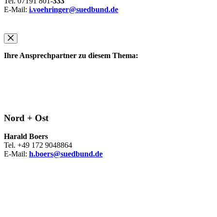
Tel. 07191 801-
333
E-Mail:
i.voehringer@suedbund.de
Ihre Ansprechpartner zu diesem Thema:
Nord + Ost
Harald Boers
Tel. +49 172 9048864
E-Mail:
h.boers@suedbund.de