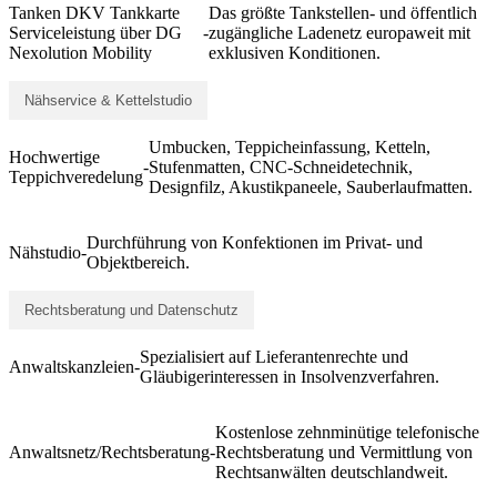
Tanken DKV Tankkarte
Das größte Tankstellen- und öffentlich
Serviceleistung über DG
-
zugängliche Ladenetz europaweit mit
Nexolution Mobility
exklusiven Konditionen.
Nähservice & Kettelstudio
Umbucken, Teppicheinfassung, Ketteln,
Hochwertige
-
Stufenmatten, CNC-Schneidetechnik,
Teppichveredelung
Designfilz, Akustikpaneele, Sauberlaufmatten.
Durchführung von Konfektionen im Privat- und
Nähstudio
-
Objektbereich.
Rechtsberatung und Datenschutz
Spezialisiert auf Lieferantenrechte und
Anwaltskanzleien
-
Gläubigerinteressen in Insolvenzverfahren.
Kostenlose zehnminütige telefonische
Anwaltsnetz/Rechtsberatung
-
Rechtsberatung und Vermittlung von
Rechtsanwälten deutschlandweit.