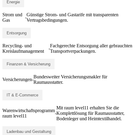
Energie
Strom und
Günstige Strom- und Gastarife mit transparenten
-
Gas
Vertragsbedingungen.
Entsorgung
Recycling- und
Fachgerechte Entsorgung aller gebrauchten
-
Kreislaufmanagement
Transportverpackungen.
Finanzen & Versicherung
Bundesweiter Versicherungsmakler für
Versicherungen
-
Raumausstatter.
IT & E-Commerce
Mit raum level11 erhalten Sie die
Warenwirtschaftsprogramm
-
Komplettlösung für Raumausstatter,
raum level11
Bodenleger und Heimtextilhandel.
Ladenbau und Gestaltung