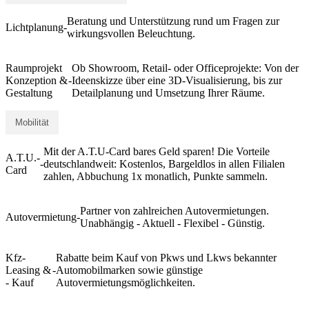
Beratung und Unterstützung rund um Fragen zur
Lichtplanung
-
wirkungsvollen Beleuchtung.
Raumprojekt
Ob Showroom, Retail- oder Officeprojekte: Von der
Konzeption &
-
Ideenskizze über eine 3D-Visualisierung, bis zur
Gestaltung
Detailplanung und Umsetzung Ihrer Räume.
Mobilität
Mit der A.T.U-Card bares Geld sparen! Die Vorteile
A.T.U.-
-
deutschlandweit: Kostenlos, Bargeldlos in allen Filialen
Card
zahlen, Abbuchung 1x monatlich, Punkte sammeln.
Partner von zahlreichen Autovermietungen.
Autovermietung
-
Unabhängig - Aktuell - Flexibel - Günstig.
Kfz-
Rabatte beim Kauf von Pkws und Lkws bekannter
Leasing &
-
Automobilmarken sowie günstige
- Kauf
Autovermietungsmöglichkeiten.