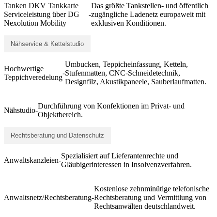
Tanken DKV Tankkarte
Das größte Tankstellen- und öffentlich
Serviceleistung über DG
-
zugängliche Ladenetz europaweit mit
Nexolution Mobility
exklusiven Konditionen.
Nähservice & Kettelstudio
Umbucken, Teppicheinfassung, Ketteln,
Hochwertige
-
Stufenmatten, CNC-Schneidetechnik,
Teppichveredelung
Designfilz, Akustikpaneele, Sauberlaufmatten.
Durchführung von Konfektionen im Privat- und
Nähstudio
-
Objektbereich.
Rechtsberatung und Datenschutz
Spezialisiert auf Lieferantenrechte und
Anwaltskanzleien
-
Gläubigerinteressen in Insolvenzverfahren.
Kostenlose zehnminütige telefonische
Anwaltsnetz/Rechtsberatung
-
Rechtsberatung und Vermittlung von
Rechtsanwälten deutschlandweit.