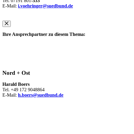
Tel. 07191 801-
333
E-Mail:
i.voehringer@suedbund.de
Ihre Ansprechpartner zu diesem Thema:
Nord + Ost
Harald Boers
Tel. +49 172 9048864
E-Mail:
h.boers@suedbund.de