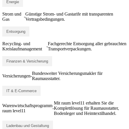
Energie
Strom und
Günstige Strom- und Gastarife mit transparenten
-
Gas
Vertragsbedingungen.
Entsorgung
Recycling- und
Fachgerechte Entsorgung aller gebrauchten
-
Kreislaufmanagement
Transportverpackungen.
Finanzen & Versicherung
Bundesweiter Versicherungsmakler für
Versicherungen
-
Raumausstatter.
IT & E-Commerce
Mit raum level11 erhalten Sie die
Warenwirtschaftsprogramm
-
Komplettlösung für Raumausstatter,
raum level11
Bodenleger und Heimtextilhandel.
Ladenbau und Gestaltung