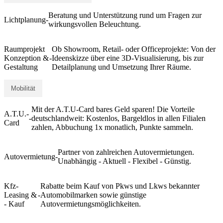
Beratung und Unterstützung rund um Fragen zur
Lichtplanung
-
wirkungsvollen Beleuchtung.
Raumprojekt
Ob Showroom, Retail- oder Officeprojekte: Von der
Konzeption &
-
Ideenskizze über eine 3D-Visualisierung, bis zur
Gestaltung
Detailplanung und Umsetzung Ihrer Räume.
Mobilität
Mit der A.T.U-Card bares Geld sparen! Die Vorteile
A.T.U.-
-
deutschlandweit: Kostenlos, Bargeldlos in allen Filialen
Card
zahlen, Abbuchung 1x monatlich, Punkte sammeln.
Partner von zahlreichen Autovermietungen.
Autovermietung
-
Unabhängig - Aktuell - Flexibel - Günstig.
Kfz-
Rabatte beim Kauf von Pkws und Lkws bekannter
Leasing &
-
Automobilmarken sowie günstige
- Kauf
Autovermietungsmöglichkeiten.